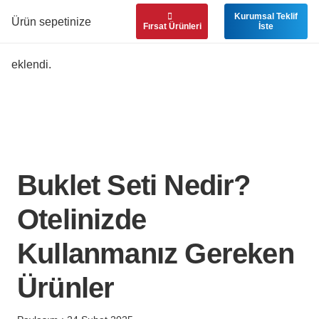
Kurumsal Teklif
Ürün
sepetinize
Fırsat Ürünleri
İste
eklendi.
Buklet Seti Nedir?
Otelinizde
Kullanmanız Gereken
Ürünler