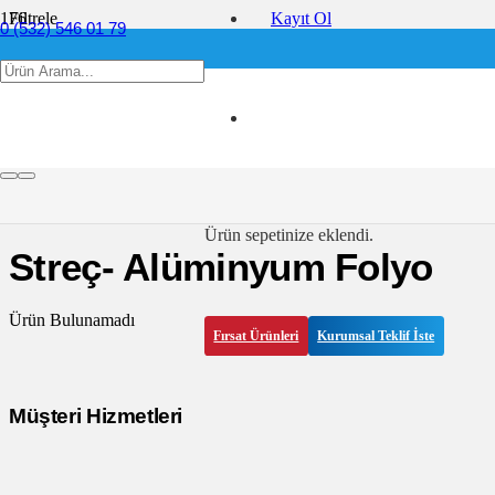
Filtrele
Kayıt Ol
0 (532) 546 01 79
Sıfırla
Fiyat
info@ofis360.com
UYGULA
Filtrele
Ürün
sepetinize eklendi.
Streç- Alüminyum Folyo
Ürün Bulunamadı
Fırsat Ürünleri
Kurumsal Teklif İste
Müşteri Hizmetleri