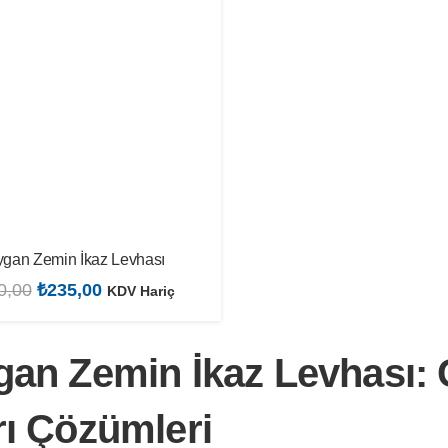
gan Zemin İkaz Levhası
Orijinal
Şu
0,00
₺
235,00
KDV Hariç
fiyat:
andaki
₺310,00.
fiyat:
an Zemin İkaz Levhası: Gü
₺235,00.
ı Çözümleri