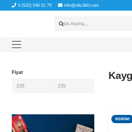
0 (532) 546 01 79
info@ofis360.com
Kayg
Fiyat
İNDIRIM!