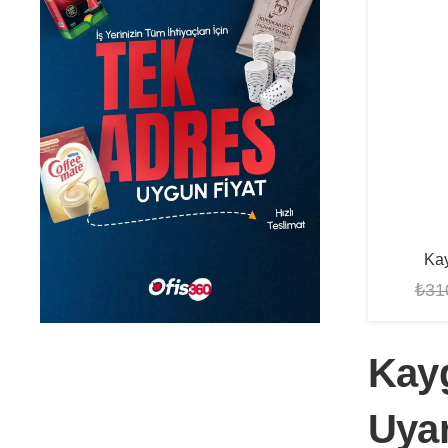
Kay
₺
31
Kayg
Uyar