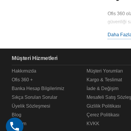
Ofis 360 o
güvenliği s
yardımcı olu
Daha Fazla
işaretleyere
Müşteri Hizmetleri
Kayga
Hakkımızda
Müşteri Yorumları
Ofis 360 +
Kargo & Teslimat
Kaygan zem
Banka Hesap Bilgilerimiz
İade & Değişim
merkezleri 
yüzeyler iç
Sıkça Sorulan Sorular
Mesafeli Satış Sözle
Üyelik Sözleşmesi
Gizlilik Politikası
Blog
Çerez Politikası
Kayga
İletişim
KVKK