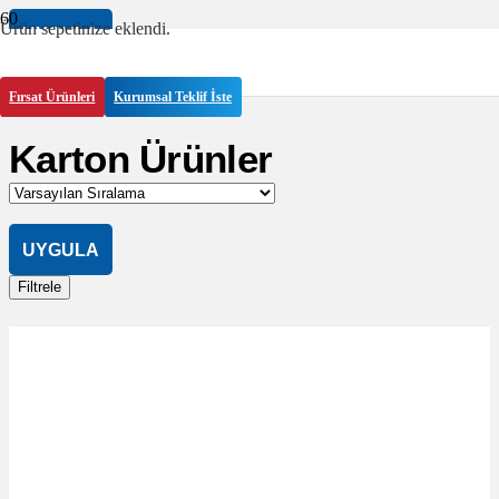
Ürün
sepetinize eklendi.
UYGULA
Filtrele
Fırsat Ürünleri
Kurumsal Teklif İste
Karton Ürünler
UYGULA
Filtrele