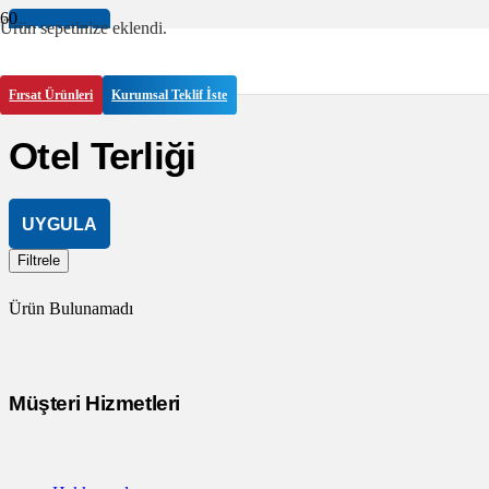
Ürün
sepetinize eklendi.
UYGULA
Filtrele
Fırsat Ürünleri
Kurumsal Teklif İste
Otel Terliği
UYGULA
Filtrele
Ürün Bulunamadı
Müşteri Hizmetleri