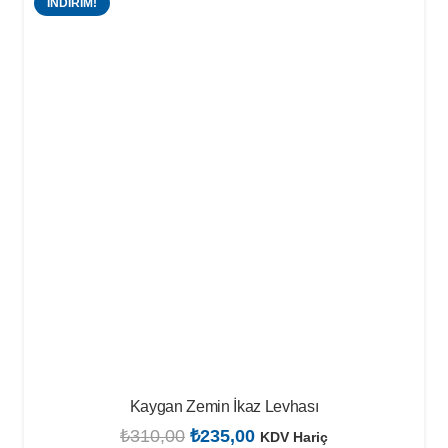
İNDIRIM!
Kaygan Zemin İkaz Levhası
Orijinal
Şu
₺
310,00
₺
235,00
KDV Hariç