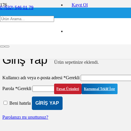
Kayıt Ol
0 (532) 546 01 79
info@ofis360.com
Hesabım
Giriş Yap
Ürün
sepetinize eklendi.
Kullanıcı adı veya e-posta adresi
*
Gerekli
Parola
*
Gerekli
Fırsat Ürünleri
Kurumsal Teklif İste
Beni hatırla
GIRIŞ YAP
Parolanızı mı unuttunuz?