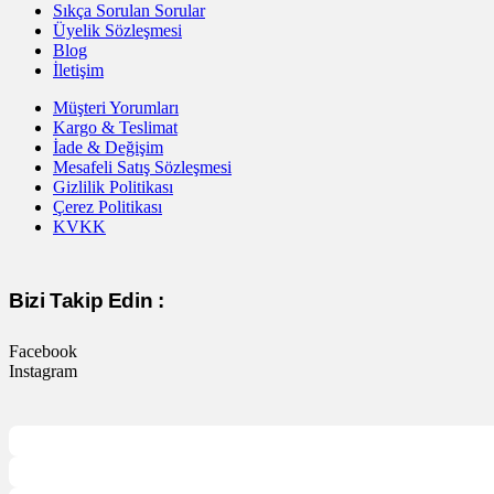
Sıkça Sorulan Sorular
Üyelik Sözleşmesi
Blog
İletişim
Müşteri Yorumları
Kargo & Teslimat
İade & Değişim
Mesafeli Satış Sözleşmesi
Gizlilik Politikası
Çerez Politikası
KVKK
Bizi Takip Edin :
Facebook
Instagram