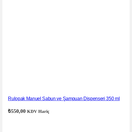
Rulopak Manuel Sabun ve Şampuan Dispenseri 350 ml
₺
550,00
KDV Hariç