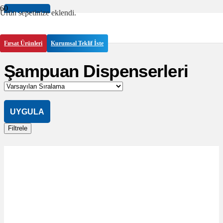
Ürün
sepetinize eklendi.
UYGULA
Filtrele
Fırsat Ürünleri
Kurumsal Teklif İste
Şampuan Dispenserleri
UYGULA
Filtrele