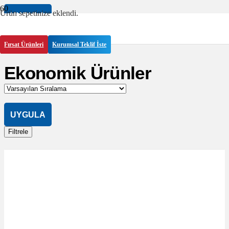
Ürün
sepetinize eklendi.
UYGULA
Filtrele
Fırsat Ürünleri
Kurumsal Teklif İste
Ekonomik Ürünler
UYGULA
Filtrele