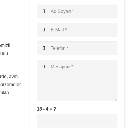
emizli
türlü
erde, avm
 malzemeler
lıkla
18 - 4 = ?