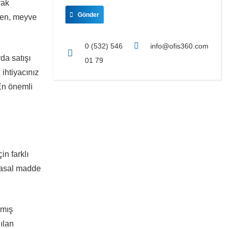
rak
Gönder
rden, meyve
0 (532) 546
info@ofis360.com
da satışı
01 79
 ihtiyacınız
 En önemli
in farklı
myasal madde
nmış
ılan