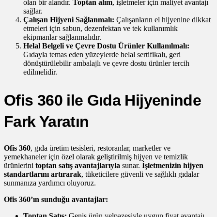
olan bir alandır.
Toptan alım
, işletmeler için maliyet avantajı
sağlar.
Çalışan Hijyeni Sağlanmalı:
Çalışanların el hijyenine dikkat
etmeleri için sabun, dezenfektan ve tek kullanımlık
ekipmanlar sağlanmalıdır.
Helal Belgeli ve Çevre Dostu Ürünler Kullanılmalı:
Gıdayla temas eden yüzeylerde helal sertifikalı, geri
dönüştürülebilir ambalajlı ve çevre dostu ürünler tercih
edilmelidir.
Ofis 360 ile Gıda Hijyeninde
Fark Yaratın
Ofis 360
, gıda üretim tesisleri, restoranlar, marketler ve
yemekhaneler için özel olarak geliştirilmiş hijyen ve temizlik
ürünlerini
toptan satış avantajlarıyla
sunar.
İşletmenizin hijyen
standartlarını artırarak
, tüketicilere güvenli ve sağlıklı gıdalar
sunmanıza yardımcı oluyoruz.
Ofis 360’ın sunduğu avantajlar:
Toptan Satış:
Geniş ürün yelpazesiyle uygun fiyat avantajı.