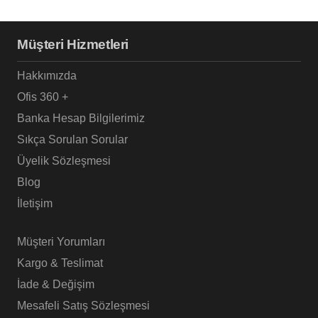
varyasyonu
var.
Müşteri Hizmetleri
Seçenekler
ürün
Hakkımızda
sayfasından
Ofis 360 +
seçilebilir
Banka Hesap Bilgilerimiz
Sıkça Sorulan Sorular
Üyelik Sözleşmesi
Blog
İletişim
Müşteri Yorumları
Kargo & Teslimat
İade & Değişim
Mesafeli Satış Sözleşmesi