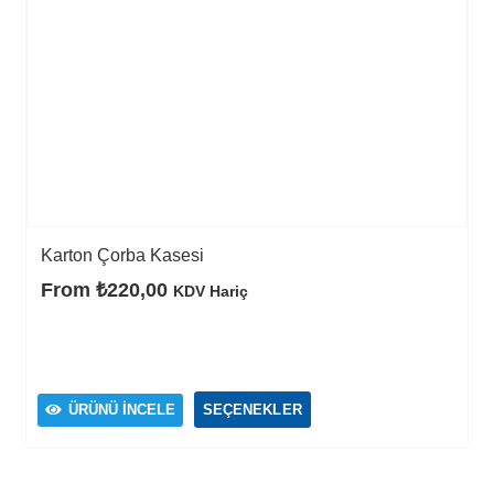
Karton Çorba Kasesi
From
₺
220,00
KDV Hariç
Bu
ÜRÜNÜ İNCELE
SEÇENEKLER
ürünün
birden
fazla