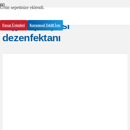
Ürün
sepetinize eklendi.
Hijyen paspası
Fırsat Ürünleri
Kurumsal Teklif İste
dezenfektanı