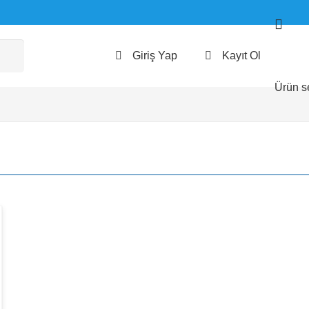
Giriş Yap
Kayıt Ol
Ürün
se