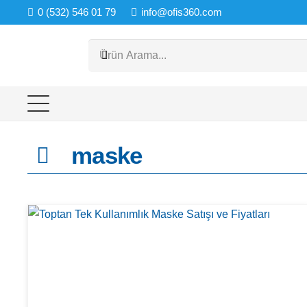
0 (532) 546 01 79
info@ofis360.com
maske