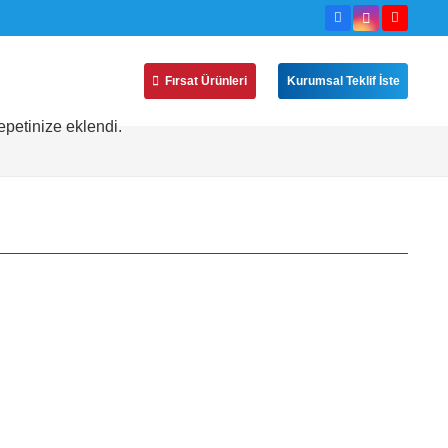
Fırsat Ürünleri
Kurumsal Teklif İste
petinize eklendi.