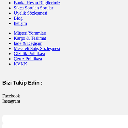
Banka Hesap Bilgilerimiz
Sıkça Sorulan Sorular
Üyelik Sözleşmesi
Blog
İletişim
Müşteri Yorumları
Kargo & Teslimat
İade & Değişim
Mesafeli Satış Sözleşmesi
Gizlilik Politikası
Çerez Politikası
KVKK
Bizi Takip Edin :
Facebook
Instagram