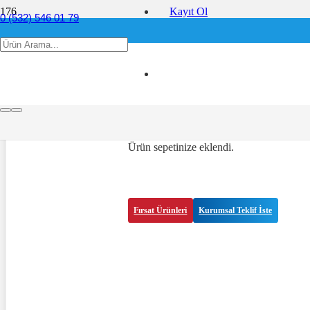
Kayıt Ol
0 (532) 546 01 79
info@ofis360.com
Tek Kullanımlık Saç Havlus
Ürün
sepetinize eklendi.
Fırsat Ürünleri
Kurumsal Teklif İste