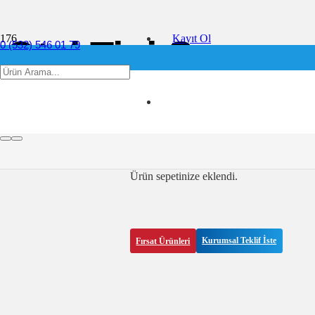
Kayıt Ol
Otel Tipi Şampuan
0 (532) 546 01 79
info@ofis360.com
Lüks ve Hijyenik
Paylaşım :
14 Mart 2025
Ürün
sepetinize eklendi.
Fırsat Ürünleri
Kurumsal Teklif İste