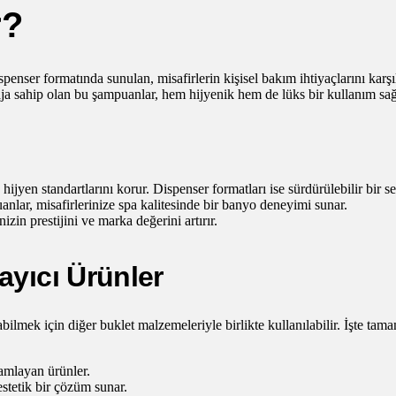
r?
spenser formatında sunulan, misafirlerin kişisel bakım ihtiyaçlarını karş
laja sahip olan bu şampuanlar, hem hijyenik hem de lüks bir kullanım sağ
ijyen standartlarını korur. Dispenser formatları ise sürdürülebilir bir s
nlar, misafirlerinize spa kalitesinde bir banyo deneyimi sunar.
zin prestijini ve marka değerini artırır.
ayıcı Ürünler
abilmek için diğer buklet malzemeleriyle birlikte kullanılabilir. İşte tam
amlayan ürünler.
 estetik bir çözüm sunar.