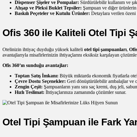
Dispenser Şişeler ve Pompalar:
Sürdürülebilir kullanım ve şı
Ahşap ve Pleksi Buklet Tepsiler:
Şampuan ve diğer ürünlerin d
Baskılı Peçeteler ve Kutulu Ürünler:
Detaylara verilen özeni v
Ofis 360 ile Kaliteli Otel Tipi
Otelinizin ihtiyaç duyduğu yüksek kaliteli
otel tipi şampuanları
,
Ofi
avantajlarıyla misafirlerinizin ihtiyaçlarını eksiksiz karşılayan çözümle
Ofis 360’ın sunduğu avantajlar:
Toptan Satış İmkanı:
Büyük miktarda ekonomik fiyatlarla otel
Çevre Dostu Seçenekler:
Geri dönüştürülebilir ambalajlar ve o
Zengin Çeşit:
Şampuanların yanı sıra saç kremi, duş jeli, sabu
Hızlı Teslimat:
İhtiyaçlarınıza zamanında çözümler sunar.
Otel Tipi Şampuan ile Fark Yar