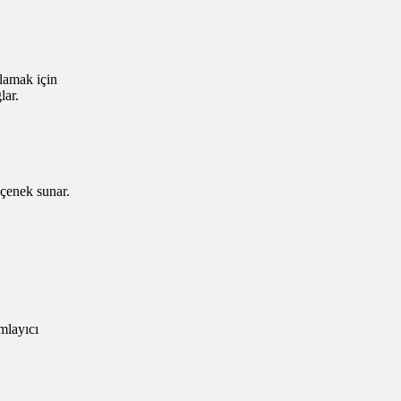
ılamak için
lar.
eçenek sunar.
amlayıcı