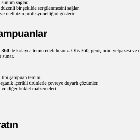
k sunum sağlar.
üzenli bir şekilde sergilenmesini sağlar.
e otelinizin profesyonelliğini gösterir.
 Şampuanlar
s 360
ile kolayca temin edebilirsiniz. Ofis 360, geniş ürün yelpazesi ve 
r sunar.
 tipi şampuan temini.
rganik içerikli ürünlerle çevreye duyarlı çözümler.
n ve diğer buklet malzemeleri.
atın