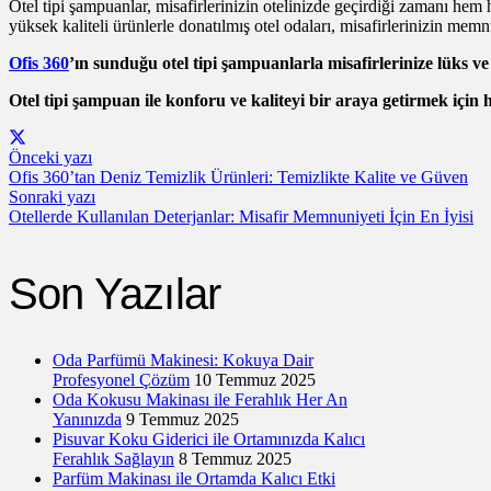
Otel tipi şampuanlar, misafirlerinizin otelinizde geçirdiği zamanı hem 
yüksek kaliteli ürünlerle donatılmış otel odaları, misafirlerinizin memnu
Ofis 360
’ın sunduğu otel tipi şampuanlarla misafirlerinize lüks ve
Otel tipi şampuan ile konforu ve kaliteyi bir araya getirmek için
Önceki yazı
Ofis 360’tan Deniz Temizlik Ürünleri: Temizlikte Kalite ve Güven
Sonraki yazı
Otellerde Kullanılan Deterjanlar: Misafir Memnuniyeti İçin En İyisi
Son Yazılar
Oda Parfümü Makinesi: Kokuya Dair
Profesyonel Çözüm
10 Temmuz 2025
Oda Kokusu Makinası ile Ferahlık Her An
Yanınızda
9 Temmuz 2025
Pisuvar Koku Giderici ile Ortamınızda Kalıcı
Ferahlık Sağlayın
8 Temmuz 2025
Parfüm Makinası ile Ortamda Kalıcı Etki