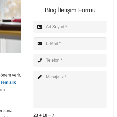
Blog İletişim Formu
 önem verir.
Temizlik
tam
er sunar.
23 + 10 = ?