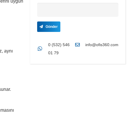
lerini uygun
Gönder
0 (532) 546
info@ofis360.com
z, aynı
01 79
sunar.
anmasını