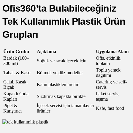
Ofis360’ta Bulabileceğiniz
Tek Kullanımlık Plastik Ürün
Grupları
Ürün Grubu
Açıklama
Uygulama Alanı
Bardak (100–
Ofis, etkinlik,
Soğuk ve sıcak içecek için
300 ml)
toplantı
Toplu yemek
Tabak & Kase
Bölmeli ve düz modeller
dağıtımı
Çatal, Kaşık,
Catering ve self-
Kalın plastikten üretim
Bıçak
servis
Kapaklı Gıda
Paket servis,
Sızdırmaz kapakla birlikte
Kapları
taşıma
Pipet &
İçecek servisi için tamamlayıcı
Kafe, fast-food
Karıştırıcı
ürünler