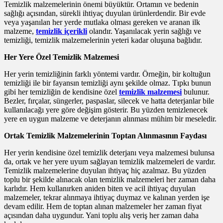
Temizlik malzemelerinin önemi büyüktür. Ortamın ve bedenin
sağlığı açısından, sürekli ihtiyaç duyulan ürünlerdendir. Bir evde
veya yaşanılan her yerde mutlaka olması gereken ve aranan ilk
malzeme,
temizlik içerikli
olandır. Yaşanılacak yerin sağlığı ve
temizliği, temizlik malzemelerinin yeteri kadar oluşuna bağlıdır.
Her Yere Özel Temizlik Malzemesi
Her yerin temizliğinin farklı yöntemi vardır. Örneğin, bir koltuğun
temizliği ile bir fayansın temizliği aynı şekilde olmaz. Tıpkı bunun
gibi her temizliğin de kendisine özel
temizlik malzemesi
bulunur.
Bezler, fırçalar, süngerler, paspaslar, silecek ve hatta deterjanlar bile
kullanılacağı yere göre değişim gösterir. Bu yüzden temizlenecek
yere en uygun malzeme ve deterjanın alınması mühim bir meseledir.
Ortak Temizlik Malzemelerinin Toptan Alınmasının Faydası
Her yerin kendisine özel temizlik deterjanı veya malzemesi bulunsa
da, ortak ve her yere uyum sağlayan temizlik malzemeleri de vardır.
Temizlik malzemelerine duyulan ihtiyaç hiç azalmaz. Bu yüzden
toplu bir şekilde alınacak olan temizlik malzemeleri her zaman daha
karlıdır. Hem kullanırken aniden biten ve acil ihtiyaç duyulan
malzemeler, tekrar alınmaya ihtiyaç duymaz ve kalınan yerden işe
devam edilir. Hem de toptan alınan malzemeler her zaman fiyat
açısından daha uygundur. Yani toplu alış veriş her zaman daha