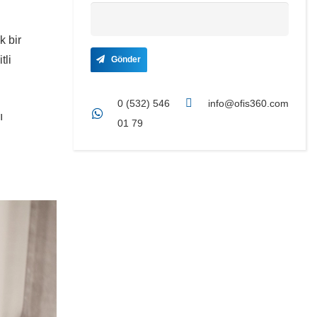
k bir
tli
Gönder
0 (532) 546
info@ofis360.com
ı
01 79