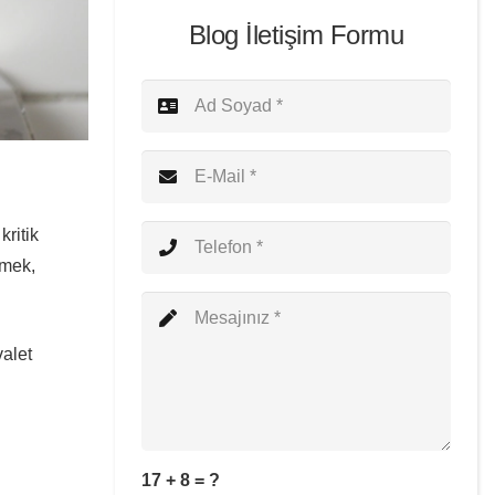
Blog İletişim Formu
kritik
emek,
valet
17 + 8 = ?