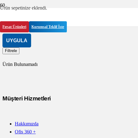
Ürün
sepetinize eklendi.
greyfurt esanslı kartuş
Fırsat Ürünleri
Kurumsal Teklif İste
UYGULA
Filtrele
Ürün Bulunamadı
Müşteri Hizmetleri
Hakkımızda
Ofis 360 +