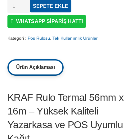
KRAF
SEPETE EKLE
Rulo
Termal
WHATSAPP SIPARIŞ HATTI
56mm
x
Kategori :
Pos Rulosu
,
Tek Kullanımlık Ürünler
16m
adet
Ürün Açıklaması
KRAF Rulo Termal 56mm x
16m – Yüksek Kaliteli
Yazarkasa ve POS Uyumlu
Kağıt