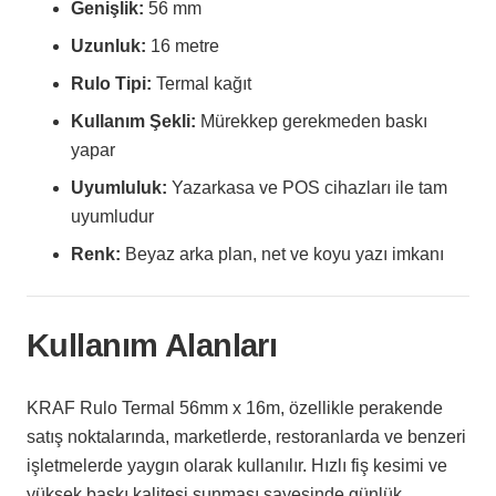
Genişlik:
56 mm
Uzunluk:
16 metre
Rulo Tipi:
Termal kağıt
Kullanım Şekli:
Mürekkep gerekmeden baskı
yapar
Uyumluluk:
Yazarkasa ve POS cihazları ile tam
uyumludur
Renk:
Beyaz arka plan, net ve koyu yazı imkanı
Kullanım Alanları
KRAF Rulo Termal 56mm x 16m, özellikle perakende
satış noktalarında, marketlerde, restoranlarda ve benzeri
işletmelerde yaygın olarak kullanılır. Hızlı fiş kesimi ve
yüksek baskı kalitesi sunması sayesinde günlük