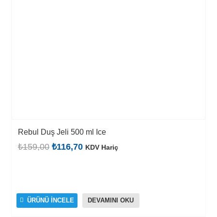
Rebul Duş Jeli 500 ml Ice
Orijinal
Şu
₺
159,00
₺
116,70
KDV Hariç
fiyat:
andaki
₺159,00.
fiyat:
₺116,70.
ÜRÜNÜ İNCELE
DEVAMINI OKU