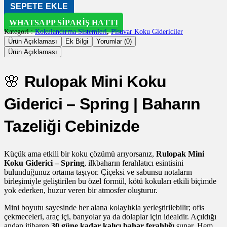
SEPETE EKLE
WHATSAPP SIPARIŞ HATTI
Kategori :
Kokulandırma Sistemleri
,
Pisuvar Koku Gidericiler
Ürün Açıklaması
Ek Bilgi
Yorumlar (0)
Ürün Açıklaması
🌸
Rulopak Mini Koku
Giderici – Spring | Baharın
Tazeliği Cebinizde
Küçük ama etkili bir koku çözümü arıyorsanız,
Rulopak Mini
Koku Giderici – Spring
, ilkbaharın ferahlatıcı esintisini
bulunduğunuz ortama taşıyor. Çiçeksi ve sabunsu notaların
birleşimiyle geliştirilen bu özel formül, kötü kokuları etkili biçimde
yok ederken, huzur veren bir atmosfer oluşturur.
Mini boyutu sayesinde her alana kolaylıkla yerleştirilebilir; ofis
çekmeceleri, araç içi, banyolar ya da dolaplar için idealdir. Açıldığı
andan itibaren
30 güne kadar kalıcı bahar ferahlığı
sunar. Hem