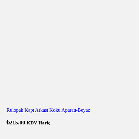
Rulopak Kapı Arkası Koku Aparatı-Beyaz
₺
215,00
KDV Hariç