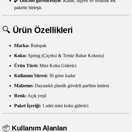
✔️
Ofis360 güvencesiyle
: Kalite, hijyen ve ferahlık tek
pakette birleşir.
🔍
Ürün Özellikleri
Marka:
Rulopak
Koku:
Spring (Çiçeksi & Temiz Bahar Kokusu)
Ürün Türü:
Mini Koku Giderici
Kullanım Süresi:
30 güne kadar
Malzeme:
Dayanıklı plastik gövdeli parfüm ünitesi
Renk:
Açık yeşil
Paket İçeriği:
1 adet mini koku giderici
📦
Kullanım Alanları