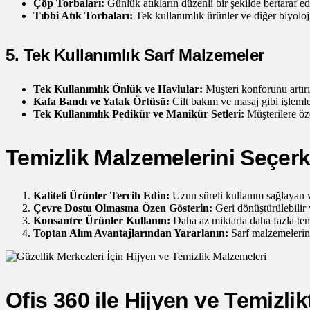
Çöp Torbaları:
Günlük atıkların düzenli bir şekilde bertaraf e
Tıbbi Atık Torbaları:
Tek kullanımlık ürünler ve diğer biyolojik
5. Tek Kullanımlık Sarf Malzemeler
Tek Kullanımlık Önlük ve Havlular:
Müşteri konforunu artırı
Kafa Bandı ve Yatak Örtüsü:
Cilt bakım ve masaj gibi işlemler
Tek Kullanımlık Pedikür ve Manikür Setleri:
Müşterilere öze
Temizlik Malzemelerini Seçerk
Kaliteli Ürünler Tercih Edin:
Uzun süreli kullanım sağlayan ve
Çevre Dostu Olmasına Özen Gösterin:
Geri dönüştürülebilir 
Konsantre Ürünler Kullanın:
Daha az miktarla daha fazla tem
Toptan Alım Avantajlarından Yararlanın:
Sarf malzemelerini
Ofis 360 ile Hijyen ve Temizlik