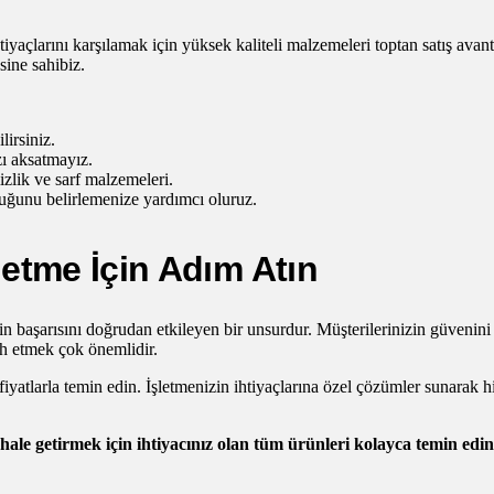
tiyaçlarını karşılamak için yüksek kaliteli malzemeleri toptan satış avant
sine sahibiz.
irsiniz.
zı aksatmayız.
zlik ve sarf malzemeleri.
uğunu belirlemenize yardımcı oluruz.
letme İçin Adım Atın
zin başarısını doğrudan etkileyen bir unsurdur. Müşterilerinizin güveni
ih etmek çok önemlidir.
 fiyatlarla temin edin. İşletmenizin ihtiyaçlarına özel çözümler sunarak h
r hale getirmek için ihtiyacınız olan tüm ürünleri kolayca temin edin