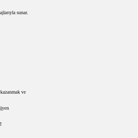
ajlarıyla sunar.
ni kazanmak ve
ijyen
!