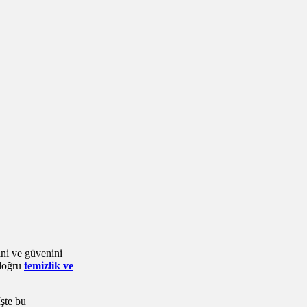
ini ve güvenini
 doğru
temizlik ve
İşte bu