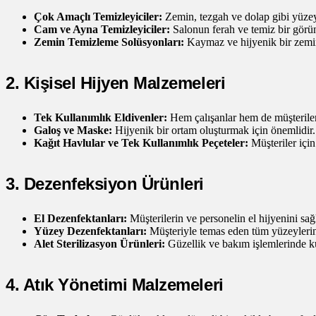
Çok Amaçlı Temizleyiciler:
Zemin, tezgah ve dolap gibi yüzeyl
Cam ve Ayna Temizleyiciler:
Salonun ferah ve temiz bir görü
Zemin Temizleme Solüsyonları:
Kaymaz ve hijyenik bir zemin 
2. Kişisel Hijyen Malzemeleri
Tek Kullanımlık Eldivenler:
Hem çalışanlar hem de müşteriler 
Galoş ve Maske:
Hijyenik bir ortam oluşturmak için önemlidir.
Kağıt Havlular ve Tek Kullanımlık Peçeteler:
Müşteriler için
3. Dezenfeksiyon Ürünleri
El Dezenfektanları:
Müşterilerin ve personelin el hijyenini sağl
Yüzey Dezenfektanları:
Müşteriyle temas eden tüm yüzeylerin 
Alet Sterilizasyon Ürünleri:
Güzellik ve bakım işlemlerinde kul
4. Atık Yönetimi Malzemeleri