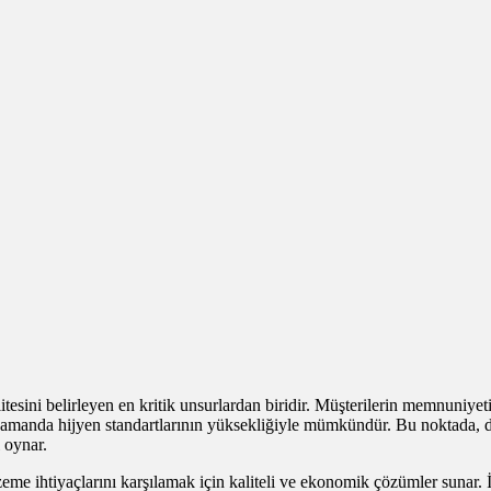
tesini belirleyen en kritik unsurlardan biridir. Müşterilerin memnuniyet
ı zamanda hijyen standartlarının yüksekliğiyle mümkündür. Bu noktada,
 oynar.
zeme ihtiyaçlarını karşılamak için kaliteli ve ekonomik çözümler sunar. 