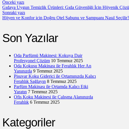
Önceki yazı
Gıdaya Uygun Temizlik Ürünleri: Gıda Güvenliği İçin Hijyenik Çöz
Sonraki yazı
Hijyen ve Konfor için Doğru Otel Sabunu ve Şampuanı Nasıl Seçilir
Son Yazılar
Oda Parfümü Makinesi: Kokuya Dair
Profesyonel Çözüm
10 Temmuz 2025
Oda Kokusu Makinası ile Ferahlık Her An
Yanınızda
9 Temmuz 2025
Pisuvar Koku Giderici ile Ortamınızda Kalıcı
Ferahlık Sağlayın
8 Temmuz 2025
Parfüm Makinası ile Ortamda Kalıcı Etki
Yaratın
7 Temmuz 2025
Ofis Koku Makinesi ile Çalışma Alanınızda
Ferahlık
6 Temmuz 2025
Kategoriler