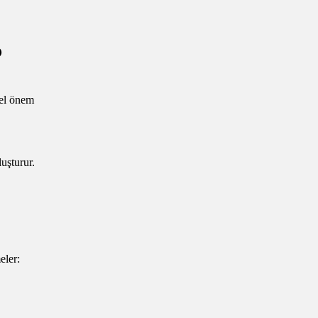
?
zel önem
uşturur.
eler: