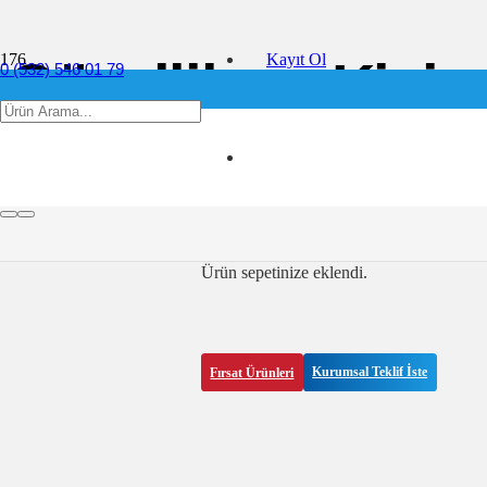
Kayıt Ol
Güzellik ve Kişis
0 (532) 546 01 79
info@ofis360.com
İçin Hijyen ve Te
Paylaşım :
11 Mart 2025
Ürün
sepetinize eklendi.
Fırsat Ürünleri
Kurumsal Teklif İste