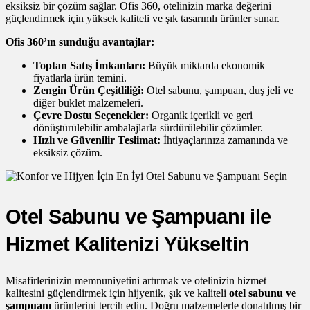
eksiksiz bir çözüm sağlar. Ofis 360, otelinizin marka değerini
güçlendirmek için yüksek kaliteli ve şık tasarımlı ürünler sunar.
Ofis 360’ın sunduğu avantajlar:
Toptan Satış İmkanları:
Büyük miktarda ekonomik
fiyatlarla ürün temini.
Zengin Ürün Çeşitliliği:
Otel sabunu, şampuan, duş jeli ve
diğer buklet malzemeleri.
Çevre Dostu Seçenekler:
Organik içerikli ve geri
dönüştürülebilir ambalajlarla sürdürülebilir çözümler.
Hızlı ve Güvenilir Teslimat:
İhtiyaçlarınıza zamanında ve
eksiksiz çözüm.
Otel Sabunu ve Şampuanı ile
Hizmet Kalitenizi Yükseltin
Misafirlerinizin memnuniyetini artırmak ve otelinizin hizmet
kalitesini güçlendirmek için hijyenik, şık ve kaliteli
otel sabunu ve
şampuanı
ürünlerini tercih edin. Doğru malzemelerle donatılmış bir