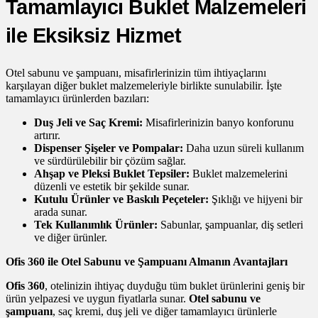
Tamamlayıcı Buklet Malzemeleri
ile Eksiksiz Hizmet
Otel sabunu ve şampuanı, misafirlerinizin tüm ihtiyaçlarını
karşılayan diğer buklet malzemeleriyle birlikte sunulabilir. İşte
tamamlayıcı ürünlerden bazıları:
Duş Jeli ve Saç Kremi:
Misafirlerinizin banyo konforunu
artırır.
Dispenser Şişeler ve Pompalar:
Daha uzun süreli kullanım
ve sürdürülebilir bir çözüm sağlar.
Ahşap ve Pleksi Buklet Tepsiler:
Buklet malzemelerini
düzenli ve estetik bir şekilde sunar.
Kutulu Ürünler ve Baskılı Peçeteler:
Şıklığı ve hijyeni bir
arada sunar.
Tek Kullanımlık Ürünler:
Sabunlar, şampuanlar, diş setleri
ve diğer ürünler.
Ofis 360 ile Otel Sabunu ve Şampuanı Almanın Avantajları
Ofis 360
, otelinizin ihtiyaç duyduğu tüm buklet ürünlerini geniş bir
ürün yelpazesi ve uygun fiyatlarla sunar.
Otel sabunu ve
şampuanı
, saç kremi, duş jeli ve diğer tamamlayıcı ürünlerle