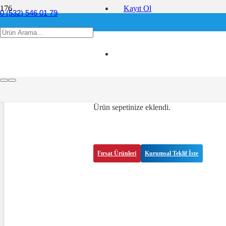
Kayıt Ol
0 (532) 546 01 79
info@ofis360.com
metal yüzeyler ne ile temizl
Ürün
sepetinize eklendi.
Fırsat Ürünleri
Kurumsal Teklif İste