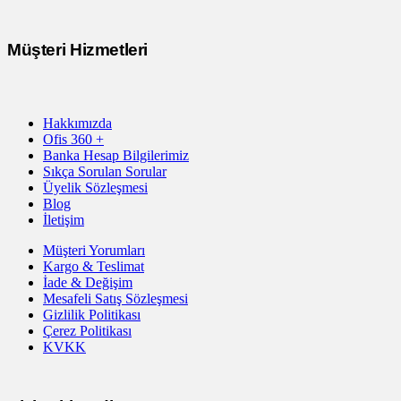
Müşteri Hizmetleri
Hakkımızda
Ofis 360 +
Banka Hesap Bilgilerimiz
Sıkça Sorulan Sorular
Üyelik Sözleşmesi
Blog
İletişim
Müşteri Yorumları
Kargo & Teslimat
İade & Değişim
Mesafeli Satış Sözleşmesi
Gizlilik Politikası
Çerez Politikası
KVKK