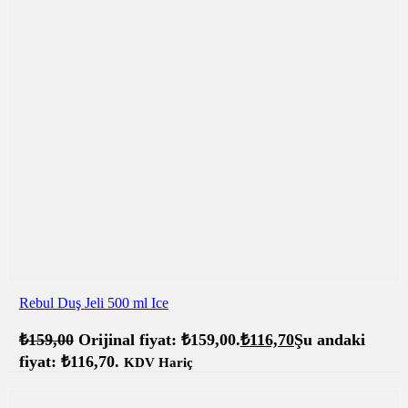
Rebul Duş Jeli 500 ml Ice
₺
159,00
Orijinal fiyat: ₺159,00.
₺
116,70
Şu andaki
fiyat: ₺116,70.
KDV Hariç