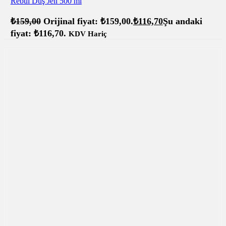
Rebul Duş Jeli 500 ml
₺
159,00
Orijinal fiyat: ₺159,00.
₺
116,70
Şu andaki
fiyat: ₺116,70.
KDV Hariç