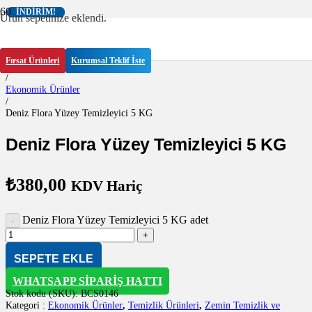
İNDIRIM!
İNDIRIM!
Ürün
sepetinize eklendi.
Anasayfa
/
Fırsat Ürünleri
Kurumsal Teklif İste
Temizlik Ürünleri
/
Ekonomik Ürünler
/
Deniz Flora Yüzey Temizleyici 5 KG
Deniz Flora Yüzey Temizleyici 5 KG
₺
380,00
KDV Hariç
Deniz Flora Yüzey Temizleyici 5 KG adet
SEPETE EKLE
WHATSAPP SIPARIŞ HATTI
Stok kodu (SKU):
BCS0146
Kategori :
Ekonomik Ürünler
,
Temizlik Ürünleri
,
Zemin Temizlik ve