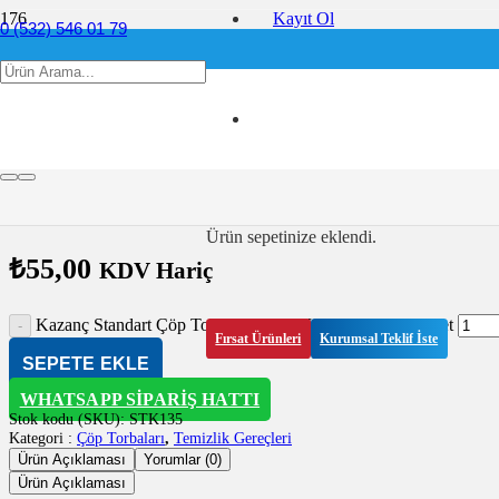
Kayıt Ol
0 (532) 546 01 79
Anasayfa
/
info@ofis360.com
Temizlik Gereçleri
/
Çöp Torbaları
/
Kazanç Standart Çöp Torbası 65×80 Mavi Büyük Boy
Kazanç Standart Çöp Torbası 65×80 M
Ürün
sepetinize eklendi.
₺
55,00
KDV Hariç
Kazanç Standart Çöp Torbası 65x80 Mavi Büyük Boy adet
Fırsat Ürünleri
Kurumsal Teklif İste
SEPETE EKLE
WHATSAPP SIPARIŞ HATTI
Stok kodu (SKU):
STK135
Kategori :
Çöp Torbaları
,
Temizlik Gereçleri
Ürün Açıklaması
Yorumlar (0)
Ürün Açıklaması