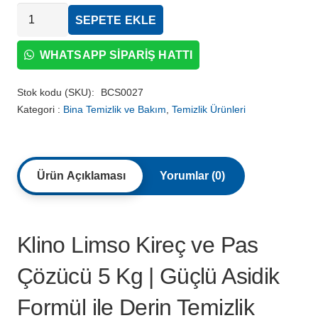
Klino
SEPETE EKLE
Limso
Kireç
WHATSAPP SIPARIŞ HATTI
ve
Pas
Stok kodu (SKU):
BCS0027
Çözücü
Kategori :
Bina Temizlik ve Bakım
,
Temizlik Ürünleri
5
Kg
adet
Ürün Açıklaması
Yorumlar (0)
Klino Limso Kireç ve Pas
Çözücü 5 Kg | Güçlü Asidik
Formül ile Derin Temizlik