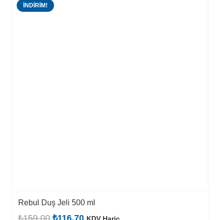
İNDIRIM!
Rebul Duş Jeli 500 ml
Orijinal
Şu
₺
159,00
₺
116,70
KDV Hariç