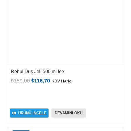
Rebul Duş Jeli 500 ml Ice
Orijinal
Şu
₺
159,00
₺
116,70
KDV Hariç
fiyat:
andaki
₺159,00.
fiyat:
₺116,70.
ÜRÜNÜ İNCELE
DEVAMINI OKU