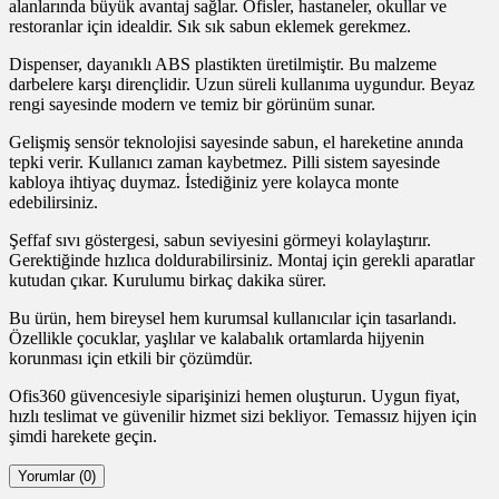
alanlarında büyük avantaj sağlar. Ofisler, hastaneler, okullar ve
restoranlar için idealdir. Sık sık sabun eklemek gerekmez.
Dispenser, dayanıklı ABS plastikten üretilmiştir. Bu malzeme
darbelere karşı dirençlidir. Uzun süreli kullanıma uygundur. Beyaz
rengi sayesinde modern ve temiz bir görünüm sunar.
Gelişmiş sensör teknolojisi sayesinde sabun, el hareketine anında
tepki verir. Kullanıcı zaman kaybetmez. Pilli sistem sayesinde
kabloya ihtiyaç duymaz. İstediğiniz yere kolayca monte
edebilirsiniz.
Şeffaf sıvı göstergesi, sabun seviyesini görmeyi kolaylaştırır.
Gerektiğinde hızlıca doldurabilirsiniz. Montaj için gerekli aparatlar
kutudan çıkar. Kurulumu birkaç dakika sürer.
Bu ürün, hem bireysel hem kurumsal kullanıcılar için tasarlandı.
Özellikle çocuklar, yaşlılar ve kalabalık ortamlarda hijyenin
korunması için etkili bir çözümdür.
Ofis360 güvencesiyle siparişinizi hemen oluşturun. Uygun fiyat,
hızlı teslimat ve güvenilir hizmet sizi bekliyor. Temassız hijyen için
şimdi harekete geçin.
Yorumlar (0)