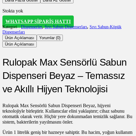
Daha Fazla Göster
Daha Az Göster
Stokta yok
WHATSAPP SIPARIŞ HATTI
Kategori :
Dispenserler
,
Sıvı Sabun Dispenserları
,
Sıvı Sabun-Köpük
Dispenserları
Ürün Açıklaması
Yorumlar (0)
Ürün Açıklaması
Rulopak Max Sensörlü Sabun
Dispenseri Beyaz – Temassız
ve Akıllı Hijyen Teknolojisi
Rulopak Max Sensörlü Sabun Dispenseri Beyaz, hijyeni
teknolojiyle birleştirir. Kullanıcılar elini yaklaştırır; cihaz sabunu
otomatik olarak verir. Hiçbir yere dokunmadan temizlik sağlanır. Bu
sistem, bakterilerin yayılmasını önler.
Ürün 1 litrelik geniş bir hazneye sahiptir. Bu hacim, yoğun kullanım