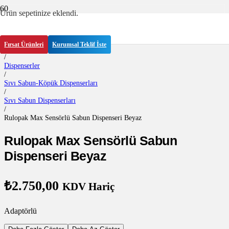
Ürün
sepetinize eklendi.
Anasayfa
/
Fırsat Ürünleri
Kurumsal Teklif İste
Temizlik Gereçleri
/
Dispenserler
/
Sıvı Sabun-Köpük Dispenserları
/
Sıvı Sabun Dispenserları
/
Rulopak Max Sensörlü Sabun Dispenseri Beyaz
Rulopak Max Sensörlü Sabun
Dispenseri Beyaz
₺
2.750,00
KDV Hariç
Adaptörlü