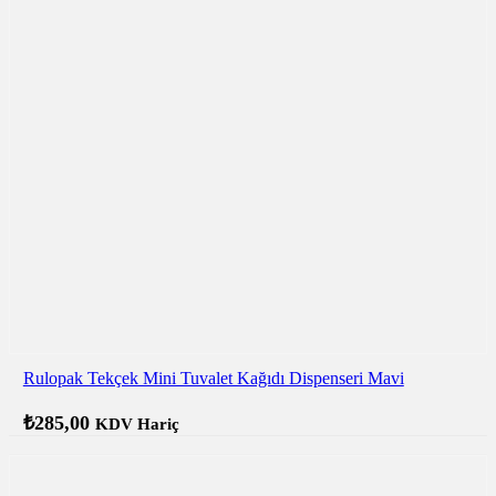
Rulopak Tekçek Mini Tuvalet Kağıdı Dispenseri Mavi
₺
285,00
KDV Hariç