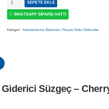
SEPETE EKLE
Pisuvar
Koku
WHATSAPP SIPARIŞ HATTI
Giderici
Süzgeç-
Kategori :
Kokulandırma Sistemleri
,
Pisuvar Koku Gidericiler
Cherry
adet
iderici Süzgeç – Cherry 