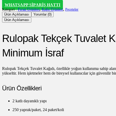
WHATSAPP SIPARIŞ HATTI
Kategori :
Fırsat Ürünleri
,
Kağıt Ürünleri
,
Peçeteler
Ürün Açıklaması
Yorumlar (0)
Ürün Açıklaması
Rulopak Tekçek Tuvalet Ka
Minimum İsraf
Rulopak Tekçek Tuvalet Kağıdı, özellikle yoğun kullanıma sahip alanlar
yükseltir. Hem işletmeler hem de bireysel kullanıcılar için güvenilir bi
Ürün Özellikleri
2 katlı dayanıklı yapı
250 yaprak/paket, 24 paket/koli