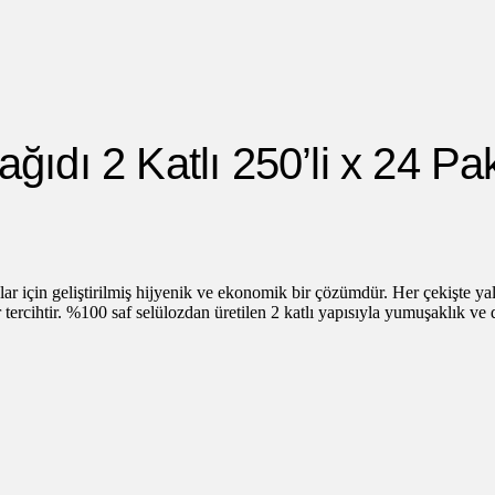
ğıdı 2 Katlı 250’li x 24 P
 için geliştirilmiş hijyenik ve ekonomik bir çözümdür. Her çekişte yaln
r tercihtir. %100 saf selülozdan üretilen 2 katlı yapısıyla yumuşaklık ve d