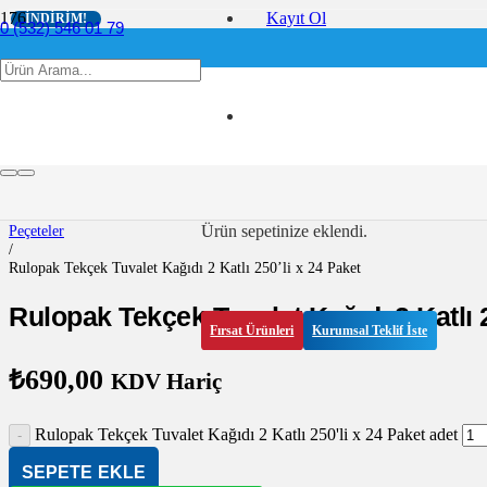
Kayıt Ol
İNDIRIM!
0 (532) 546 01 79
info@ofis360.com
Anasayfa
/
Kağıt Ürünleri
/
Peçeteler
Ürün
sepetinize eklendi.
/
Rulopak Tekçek Tuvalet Kağıdı 2 Katlı 250’li x 24 Paket
Rulopak Tekçek Tuvalet Kağıdı 2 Katlı 2
Fırsat Ürünleri
Kurumsal Teklif İste
₺
690,00
KDV Hariç
Rulopak Tekçek Tuvalet Kağıdı 2 Katlı 250'li x 24 Paket adet
SEPETE EKLE